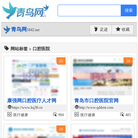
搜索
青鸟网
足迹
收藏
1842.net
网站标签 > 口腔医院
25
10
康强网口腔医疗人才网
青岛市口腔医院官网
https://www.kq36.cn
http://www.qddent.com
医疗健康
994
医疗健康
405
10