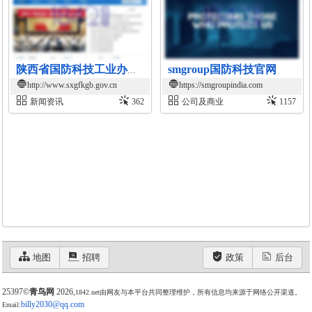
smgroup国防科技官网
陕西省国防科技工业办公室官网
http://www.sxgfkgb.gov.cn
https://smgroupindia.com
新闻资讯
362
公司及商业
1157
地图
招聘
政策
后台
25397©
青鸟网
2026,
1842.net由网友与本平台共同整理维护，所有信息均来源于网络公开渠道。
billy2030@qq.com
Email: