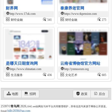
财界网
泰康养老官网
http://www.17ok.com
https://www.tkpension.com
财经金融
541
财经金融
275
是哪天日期查询网
云南省博物馆官方网站
https://www.shinatian.com
http://ynmuseum.org
生活服务
436
文化艺术
605
地图
招聘
政策
后台
25397©
青鸟网
2026,
1842.net由网友与本平台共同整理维护，所有信息均来源于网络公开渠道。
billy2030@qq.com
Email: