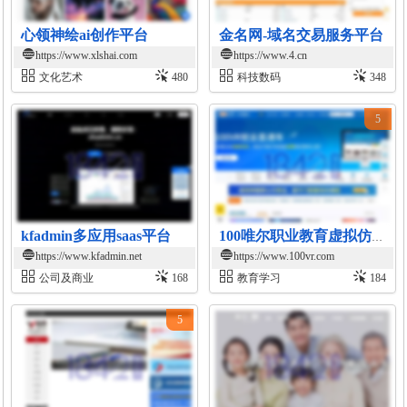
心领神绘ai创作平台
金名网-域名交易服务平台
https://www.xlshai.com
https://www.4.cn
文化艺术
480
科技数码
348
5
kfadmin多应用saas平台
100唯尔职业教育虚拟仿真教学云平台
https://www.kfadmin.net
https://www.100vr.com
公司及商业
168
教育学习
184
5