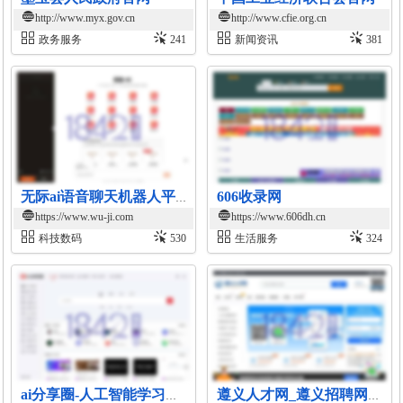
http://www.myx.gov.cn
http://www.cfie.org.cn
政务服务
241
新闻资讯
381
606收录网
无际ai语音聊天机器人平台
https://www.wu-ji.com
https://www.606dh.cn
科技数码
530
生活服务
324
ai分享圈-人工智能学习资源平台
遵义人才网_遵义招聘网_遵义找工作就上遵义人才招聘平台!