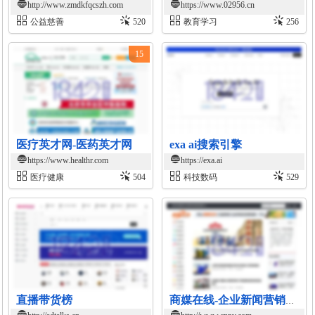
http://www.zmdkfqcszh.com
https://www.02956.cn
公益慈善
520
教育学习
256
15
医疗英才网-医药英才网
exa ai搜索引擎
https://www.healthr.com
https://exa.ai
医疗健康
504
科技数码
529
直播带货榜
商媒在线-企业新闻营销与商业资讯传播平台