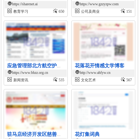
https://sharenet.ai
https://www.gzzyzpw.com
教育学习
650
公司及商业
151
花落花开情感文学博客
应急管理部北方航空护林总站官网
https://www.bhzz.org.cn
http://www.ahfyw.cn
新闻资讯
535
文化艺术
567
花灯集词典
驻马店经济开发区慈善总会官网