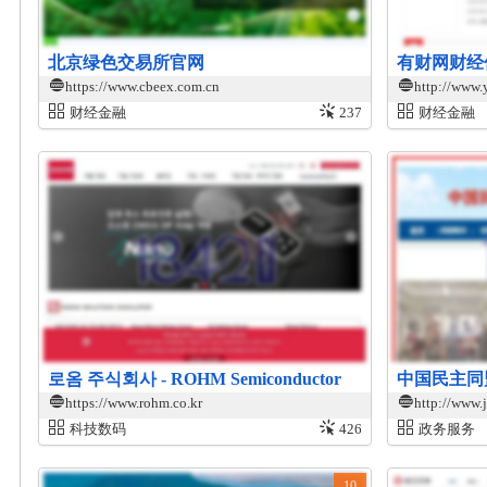
北京绿色交易所官网
有财网财经
https://www.cbeex.com.cn
http://www.
财经金融
237
财经金融
로옴 주식회사 - ROHM Semiconductor
中国民主同
https://www.rohm.co.kr
http://www.
科技数码
426
政务服务
10