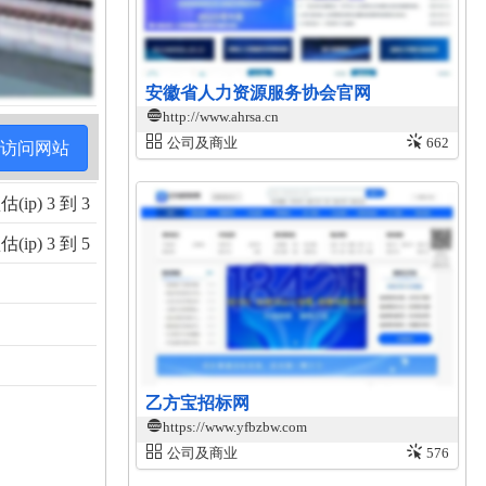
安徽省人力资源服务协会官网
http://www.ahrsa.cn
公司及商业
662
访问网站
ip) 3 到 3
ip) 3 到 5
乙方宝招标网
。
https://www.yfbzbw.com
公司及商业
576