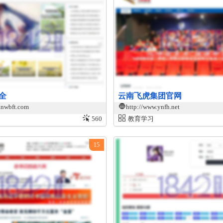
全
云南飞虎集团官网
.nwbft.com
http://www.ynfh.net
560
教育学习
15