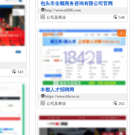
包头市全顺商务咨询有限公司官网
http://www.idl98.com
公司及商业
548
5
543
丰都人才招聘网
https://www.fdrcw.cn
公司及商业
202