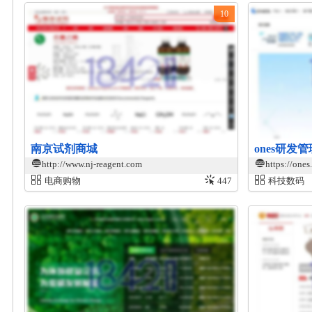
10
南京试剂商城
ones研发
http://www.nj-reagent.com
https://ones
电商购物
447
科技数码