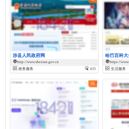
涉县人民政府网
哈巴百科大
http://www.shexian.gov.cn
https://www
政务服务
435
生活服务
10