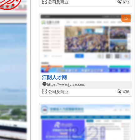
公司及商业
673
15
江阴人才网
https://www.jyrcw.com
公司及商业
436