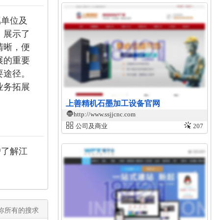
属单位及
，展示了
清晰，便
展的重要
要途径。
业务拓展
上善精机石墨加工设备官网
http://www.ssjjcnc.com
公司及商业
207
户了解江
所有的搜求​