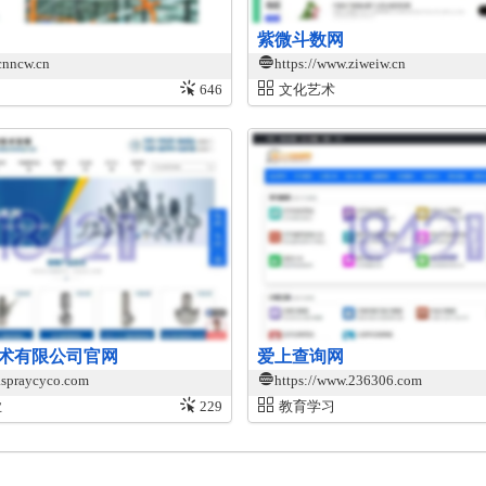
紫微斗数网
cnncw.cn
https://www.ziweiw.cn
646
文化艺术
术有限公司官网
爱上查询网
.spraycyco.com
https://www.236306.com
业
229
教育学习