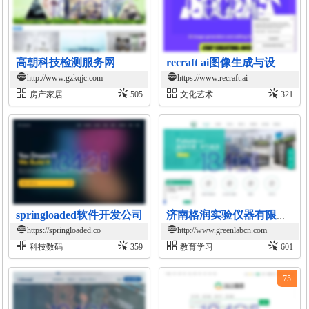
高朝科技检测服务网
recraft ai图像生成与设计平台
http://www.gzkqjc.com
https://www.recraft.ai
房产家居
505
文化艺术
321
springloaded软件开发公司
济南格润实验仪器有限公司官网
https://springloaded.co
http://www.greenlabcn.com
科技数码
359
教育学习
601
75