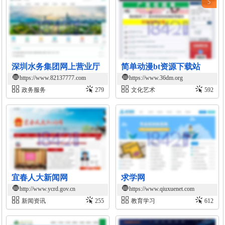
5
深圳水务集团网上营业厅
简单动漫bt资源下载站
https://www.82137777.com
https://www.36dm.org
政务服务
279
文化艺术
592
宜春人大新闻网
求学网
http://www.ycrd.gov.cn
https://www.qiuxuenet.com
新闻资讯
255
教育学习
612