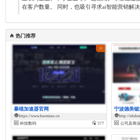
在客户数量。 同时，也吸引寻求ai智能营销
热门推荐
10
暴喵加速器官网
宁波德美锯
https://www.baomiao.cn
http://nbde
科技数码
577
公司及商