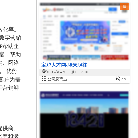
10
转化率。
数字营销
在帮助企
方案，帮助
销、网络
宝鸡人才网-职来职往
。 优势
http://www.baojijob.com
客户为需
公司及商业
228
字营销解
提供商、
光度和潜