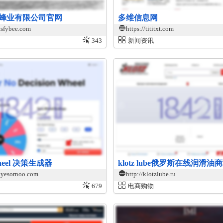
蜂业有限公司官网
多维信息网
.sfybee.com
https://tititxt.com
343
新闻资讯
 wheel 决策生成器
klotz lube俄罗斯在线润滑油
.yesornoo.com
http://klotzlube.ru
679
电商购物