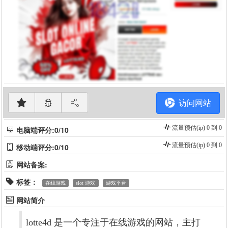
访问网站
流量预估(ip) 0 到 0
电脑端评分:0/10
流量预估(ip) 0 到 0
移动端评分:0/10
网站备案:
标签：
在线游戏
slot 游戏
游戏平台
网站简介
lotte4d 是一个专注于在线游戏的网站，主打