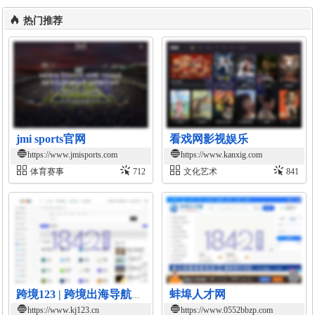
热门推荐
jmi sports官网
看戏网影视娱乐
https://www.jmisports.com
https://www.kanxig.com
体育赛事
712
文化艺术
841
蚌埠人才网
跨境123 | 跨境出海导航丨一站式跨境电商市场生态平台
https://www.kj123.cn
https://www.0552bbzp.com