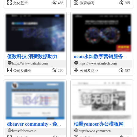
文化艺术
466
教育学习
305
值数科技-消费数据助力品牌增长
ucan永灿数字营销服务平台
https://www.datazhi.com
https://www.ucantech.com
公司及商业
270
公司及商业
487
柚墨yomoer办公模板网
dbeaver community - 免费跨平台数据库管理工具
https://dbeaver.io
http://www.yomoer.cn