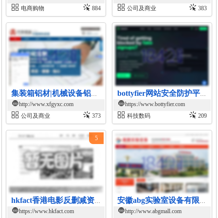
电商购物
884
公司及商业
383
集装箱铝材|机械设备铝材|交通设备铝材|工业铝型材生产厂家_兴发铝业有限公司
bottyfier网站安全防护平台
http://www.xfgyxc.com
https://www.bottyfier.com
公司及商业
373
科技数码
209
5
hkfact香港电影反删减资料库
安徽abg实验室设备有限公司
https://www.hkfact.com
http://www.abgmall.com