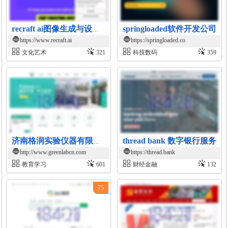
springloaded软件开发公司
recraft ai图像生成与设计平台
https://www.recraft.ai
https://springloaded.co
文化艺术
321
科技数码
359
thread bank 数字银行服务
济南格润实验仪器有限公司官网
http://www.greenlabcn.com
https://thread.bank
教育学习
601
财经金融
132
75